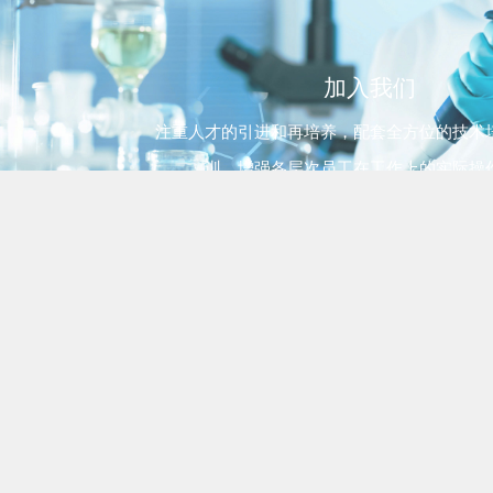
加入我们
注重人才的引进和再培养，配套全方位的技术
训，增强各层次员工在工作上的实际操
查看详情 >>