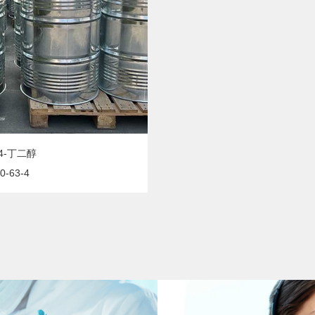
,4-丁二醇
0-63-4