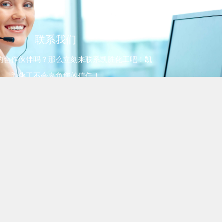
联系我们
的合作伙伴吗？那么立刻来联系凯胜化工吧！凯
胜化工不会辜负您的信任！
查看详情 >>