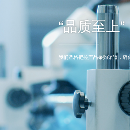
“品质至上”
我们严格把控产品采购渠道，确