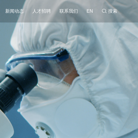
新闻动态
人才招聘
联系我们
搜索
EN