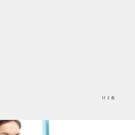
计
2
条