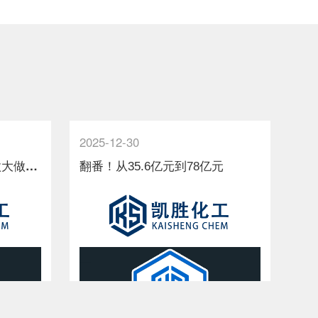
2025-12-30
202
濮
阳“十五五”规划建议：做大做强绿色化工及新材料首位产业
翻番！从35.6亿元到78亿元